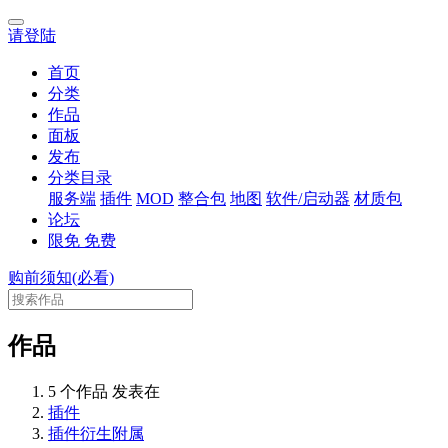
请登陆
首页
分类
作品
面板
发布
分类目录
服务端
插件
MOD
整合包
地图
软件/启动器
材质包
论坛
限免
免费
购前须知(必看)
作品
5 个作品 发表在
插件
插件衍生附属