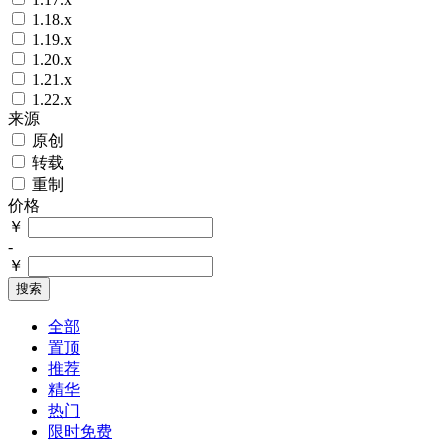
1.18.x
1.19.x
1.20.x
1.21.x
1.22.x
来源
原创
转载
重制
价格
￥
-
￥
搜索
全部
置顶
推荐
精华
热门
限时免费