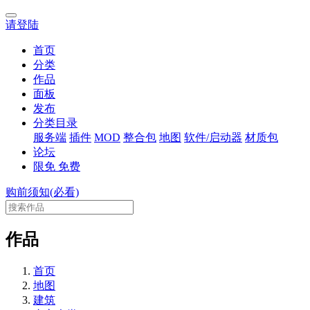
请登陆
首页
分类
作品
面板
发布
分类目录
服务端
插件
MOD
整合包
地图
软件/启动器
材质包
论坛
限免
免费
购前须知(必看)
作品
首页
地图
建筑