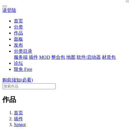
请登陆
首页
分类
作品
面板
发布
分类目录
服务端
插件
MOD
整合包
地图
软件/启动器
材质包
论坛
限免
Free
购前须知(必看)
作品
首页
插件
Spigot