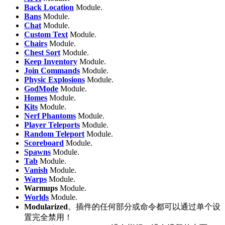
Back Location
Module.
Bans
Module.
Chat
Module.
Custom Text
Module.
Chairs
Module.
Chest Sort
Module.
Keep Inventory
Module.
Join Commands
Module.
Physic Explosions
Module.
GodMode
Module.
Homes
Module.
Kits
Module.
Nerf Phantoms
Module.
Player Teleports
Module.
Random Teleport
Module.
Scoreboard
Module.
Spawns
Module.
Tab
Module.
Vanish
Module.
Warps
Module.
Warmups
Module.
Worlds
Module.
Modularized
。插件的任何部分或命令都可以通过单个设
置完全禁用！