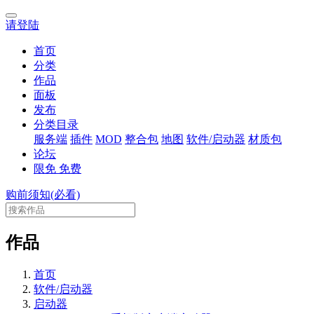
请登陆
首页
分类
作品
面板
发布
分类目录
服务端
插件
MOD
整合包
地图
软件/启动器
材质包
论坛
限免
免费
购前须知(必看)
作品
首页
软件/启动器
启动器