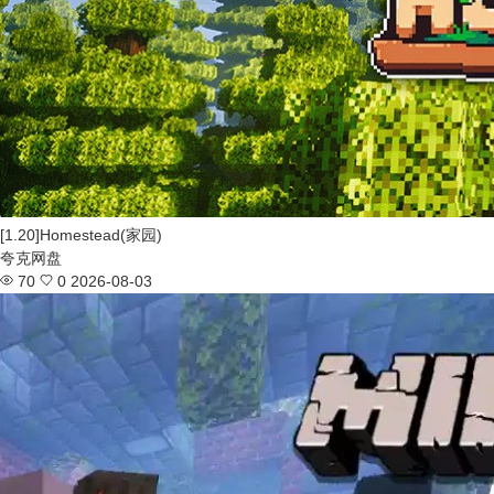
[1.20]Homestead(家园)
夸克网盘
70
0
2026-08-03