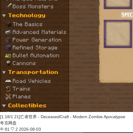
[1.18/1.21]亡者世界 - DeceasedCraft - Modern Zombie Apocalypse
夸克网盘
81
2
2026-08-03