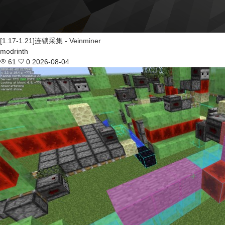
[1.17-1.21]连锁采集 - Veinminer
modrinth
61
0
2026-08-04