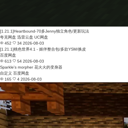
[1.21.1]Heartbound-70多Jenny独立角色/更新玩法
夸克网盘
迅雷云盘
UC网盘
452
34
2026-08-03
[1.21.1]桃色世界4.1 - 姬伴整合包/多款YSM/换皮
百度网盘
613
54
2026-08-03
Sparkle's morpher 花火火的变身器
自定义
百度网盘
165
4
2026-08-03