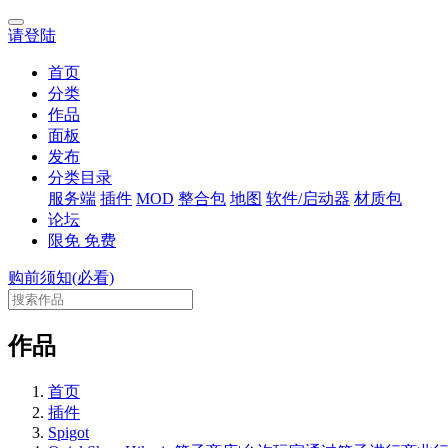
请登陆
首页
分类
作品
面板
发布
分类目录
服务端
插件
MOD
整合包
地图
软件/启动器
材质包
论坛
限免
免费
购前须知(必看)
作品
首页
插件
Spigot