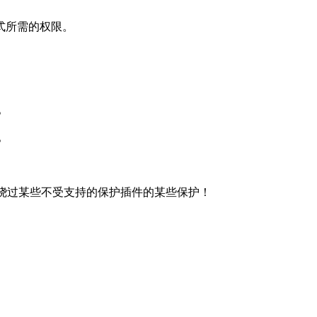
式所需的权限。
。
。
此命令可能绕过某些不受支持的保护插件的某些保护！