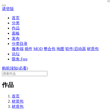
请登陆
首页
分类
作品
面板
发布
分类目录
服务端
插件
MOD
整合包
地图
软件/启动器
材质包
论坛
限免
Free
购前须知(必看)
作品
首页
材质包
材质包