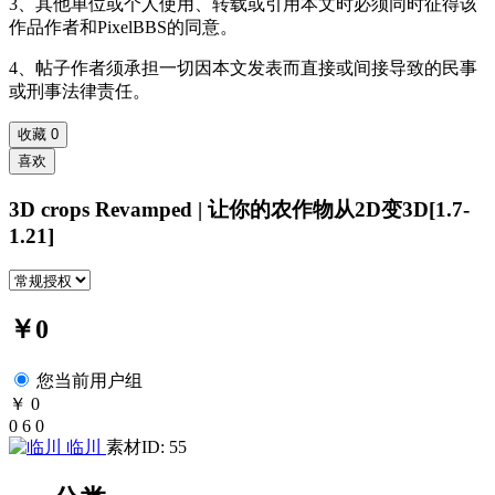
3、其他单位或个人使用、转载或引用本文时必须同时征得该
作品作者和PixelBBS的同意。
4、帖子作者须承担一切因本文发表而直接或间接导致的民事
或刑事法律责任。
收藏
0
喜欢
3D crops Revamped | 让你的农作物从2D变3D[1.7-
1.21]
￥0
您当前用户组
￥ 0
0
6
0
临川
素材ID: 55