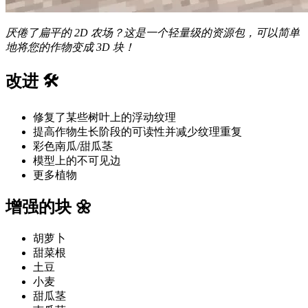
厌倦了扁平的 2D 农场？这是一个轻量级的资源包，可以简单
地将您的作物变成 3D 块！
改进 🛠️
修复了某些树叶上的浮动纹理
提高作物生长阶段的可读性并减少纹理重复
彩色南瓜/甜瓜茎
模型上的不可见边
更多植物
增强的块 🌼
胡萝卜
甜菜根
土豆
小麦
甜瓜茎