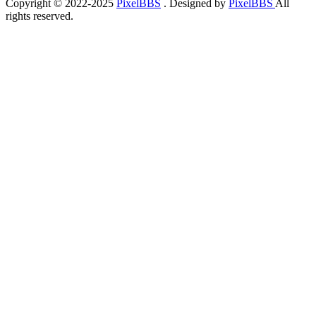
Copyright © 2022-2025
PixelBBS
. Designed by
PixelBBS
All
rights reserved.