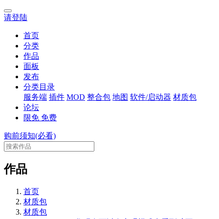
请登陆
首页
分类
作品
面板
发布
分类目录
服务端
插件
MOD
整合包
地图
软件/启动器
材质包
论坛
限免
免费
购前须知(必看)
作品
首页
材质包
材质包