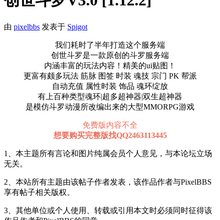
创世斗罗V3.0 [1.12.2]
由
pixelbbs
发表于
Spigot
我们耗时了半年打造这个服务端
创世斗罗是一款原创的斗罗服务端
内涵丰富的玩法内容！精美的ui贴图！
更富有颇多玩法 筋脉 图签 时装 魂技 宗门 PK 帮派
自动充值 属性时装 饰品 魂环绽放
有上百种类型魂环|超多超神器|双生超神器
是模仿斗罗动漫所改编出来的大型MMORPG游戏​
免费版内容不全
想要购买完整版找QQ2463113445
1、本主题所有言论和图片纯属会员个人意见，与本论坛立场
无关。
2、本站所有主题由该帖子作者发表，该作品作者与PixelBBS
享有帖子相关版权。
3、其他单位或个人使用、转载或引用本文时必须同时征得该