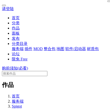
请登陆
首页
分类
作品
面板
发布
分类目录
服务端
插件
MOD
整合包
地图
软件/启动器
材质包
论坛
限免
Free
购前须知(必看)
作品
首页
服务端
Spigot