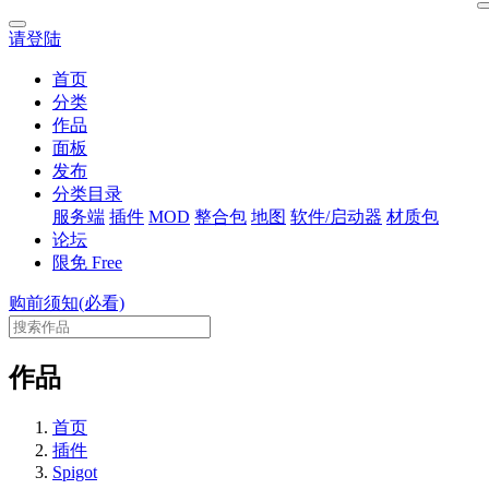
请登陆
首页
分类
作品
面板
发布
分类目录
服务端
插件
MOD
整合包
地图
软件/启动器
材质包
论坛
限免
Free
购前须知(必看)
作品
首页
插件
Spigot