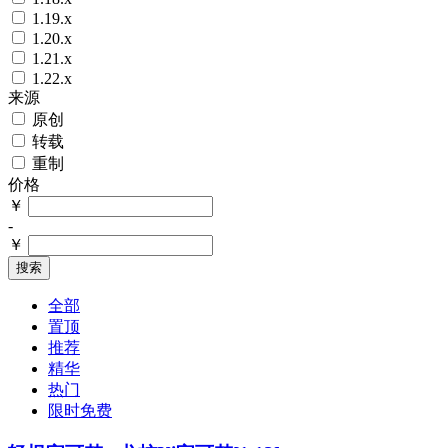
1.19.x
1.20.x
1.21.x
1.22.x
来源
原创
转载
重制
价格
￥
-
￥
搜索
全部
置顶
推荐
精华
热门
限时免费