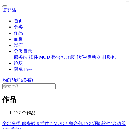
请登陆
首页
分类
作品
面板
发布
分类目录
服务端
插件
MOD
整合包
地图
软件/启动器
材质包
论坛
限免
Free
购前须知(必看)
作品
137 个作品
全部分类
服务端
插件
MOD
整合包
地图
软件/启动器
-6
-2
-8
-19
0