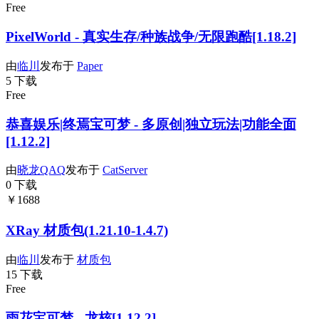
Free
PixelWorld - 真实生存/种族战争/无限跑酷[1.18.2]
由
临川
发布于
Paper
5 下载
Free
恭喜娱乐|终焉宝可梦 - 多原创|独立玩法|功能全面
[1.12.2]
由
晓龙QAQ
发布于
CatServer
0 下载
￥1688
XRay 材质包(1.21.10-1.4.7)
由
临川
发布于
材质包
15 下载
Free
雨花宝可梦 - 龙核[1.12.2]