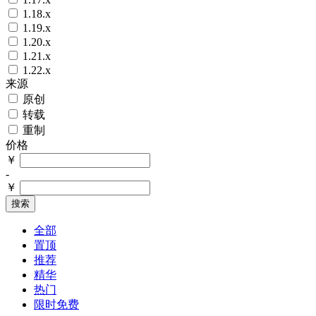
1.18.x
1.19.x
1.20.x
1.21.x
1.22.x
来源
原创
转载
重制
价格
￥
-
￥
搜索
全部
置顶
推荐
精华
热门
限时免费