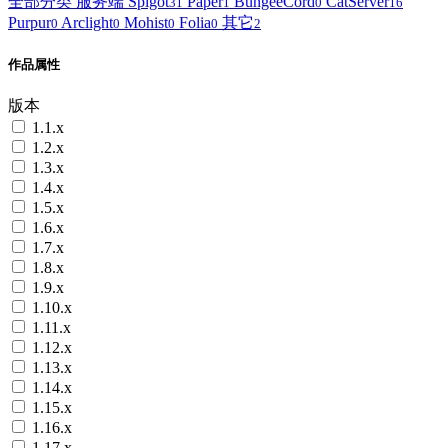
全部分类
服务端
Spigot
Paper
BungeeCord
CatServer
31
1
0
16
Purpur
Arclight
Mohist
Folia
其它
0
0
0
0
2
作品属性
版本
1.1.x
1.2.x
1.3.x
1.4.x
1.5.x
1.6.x
1.7.x
1.8.x
1.9.x
1.10.x
1.11.x
1.12.x
1.13.x
1.14.x
1.15.x
1.16.x
1.17.x