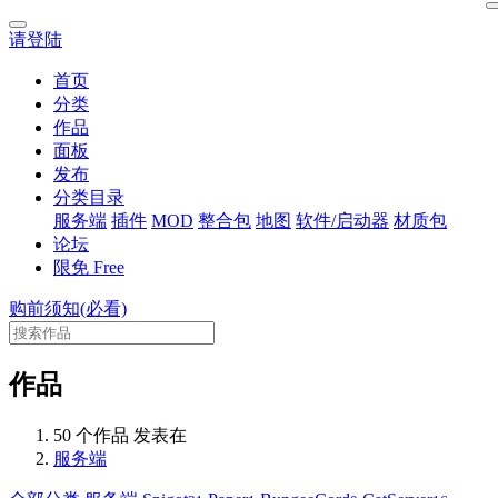
请登陆
首页
分类
作品
面板
发布
分类目录
服务端
插件
MOD
整合包
地图
软件/启动器
材质包
论坛
限免
Free
购前须知(必看)
作品
50 个作品 发表在
服务端