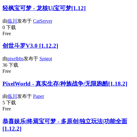
轻枫宝可梦 - 龙核Ui宝可梦[1.12]
由
临川
发布于
CatServer
0 下载
Free
创世斗罗V3.0 [1.12.2]
由
pixelbbs
发布于
Spigot
36 下载
Free
PixelWorld - 真实生存/种族战争/无限跑酷[1.18.2]
由
临川
发布于
Paper
5 下载
Free
恭喜娱乐|终焉宝可梦 - 多原创|独立玩法|功能全面
[1.12.2]