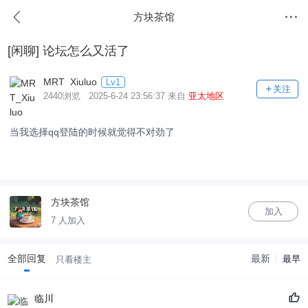
方块茶馆
[闲聊]
论坛怎么又活了
MRT_Xiuluo
Lv1
关注
2440浏览 2025-6-24 23:56:37 来自
亚太地区
当我选择qq登陆的时候就觉得不对劲了
方块茶馆
加入
7 人加入
全部回复
最新
最早
只看楼主
临川