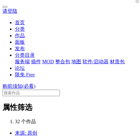
请登陆
首页
分类
作品
面板
发布
分类目录
服务端
插件
MOD
整合包
地图
软件/启动器
材质包
论坛
限免
Free
购前须知(必看)
属性筛选
32 个作品
来源: 原创