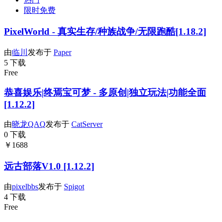
限时免费
PixelWorld - 真实生存/种族战争/无限跑酷[1.18.2]
由
临川
发布于
Paper
5 下载
Free
恭喜娱乐|终焉宝可梦 - 多原创|独立玩法|功能全面
[1.12.2]
由
晓龙QAQ
发布于
CatServer
0 下载
￥1688
远古部落V1.0 [1.12.2]
由
pixelbbs
发布于
Spigot
4 下载
Free