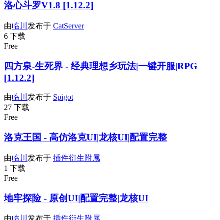
洛心斗罗V1.8 [1.12.2]
由
临川
发布于
CatServer
6 下载
Free
四方泉-生死界 - 经典理想乡玩法|一键开服|RPG
[1.12.2]
由
临川
发布于
Spigot
27 下载
Free
洛克王国 - 高仿洛克UI|龙核UI|配置完整
由
临川
发布于
插件衍生附属
1 下载
Free
地牢探险 - 原创UI|配置完整|龙核UI
由
临川
发布于
插件衍生附属