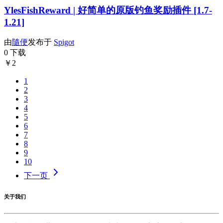
YlesFishReward | 好简单的原版钓鱼奖励插件 [1.7-
1.21]
由
隨便
发布于
Spigot
0 下载
￥2
1
2
3
4
5
6
7
8
9
10
下一页
关于我们