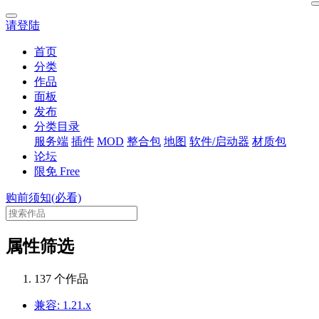
请登陆
首页
分类
作品
面板
发布
分类目录
服务端
插件
MOD
整合包
地图
软件/启动器
材质包
论坛
限免
Free
购前须知(必看)
属性筛选
137 个作品
兼容: 1.21.x