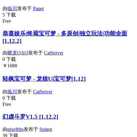
由
临川
发布于
Paper
5 下载
Free
恭喜娱乐|终焉宝可梦 - 多原创|独立玩法|功能全面
[1.12.2]
由
晓龙QAQ
发布于
CatServer
0 下载
￥1688
轻枫宝可梦 - 龙核Ui宝可梦[1.12]
由
临川
发布于
CatServer
0 下载
Free
幻虚斗罗V1.5 [1.12.2]
由
pixelbbs
发布于
Spigot
39 下载