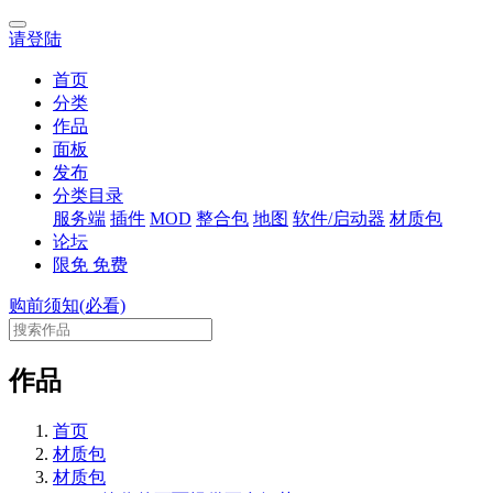
请登陆
首页
分类
作品
面板
发布
分类目录
服务端
插件
MOD
整合包
地图
软件/启动器
材质包
论坛
限免
免费
购前须知(必看)
作品
首页
材质包
材质包