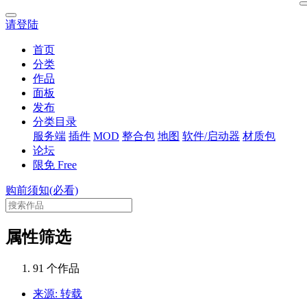
请登陆
首页
分类
作品
面板
发布
分类目录
服务端
插件
MOD
整合包
地图
软件/启动器
材质包
论坛
限免
Free
购前须知(必看)
属性筛选
91 个作品
来源: 转载